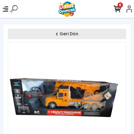
0
Geri Dön