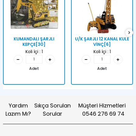
KUMANDALI ŞARJLI
U/K ŞARJLI 12 KANAL KULE
KEPÇE[30]
VİNÇ[6]
Koli İçi :
1
Koli İçi :
1
Adet
Adet
Yardım
Sıkça Sorulan
Müşteri Hizmetleri
Lazım Mı?
Sorular
0546 276 69 74