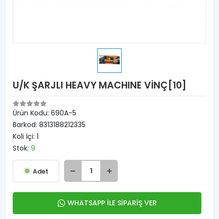
U/K ŞARJLI HEAVY MACHINE VİNÇ[10]
Ürün Kodu:
690A-5
Barkod:
8313188212335
Koli İçi:
1
Stok:
9
Adet
WHATSAPP İLE SİPARİŞ VER