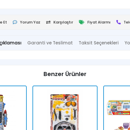
e Et
Yorum Yaz
Karşılaştır
Fiyat Alarmı
Tel
çıklaması
Garanti ve Teslimat
Taksit Seçenekleri
Yo
Benzer Ürünler