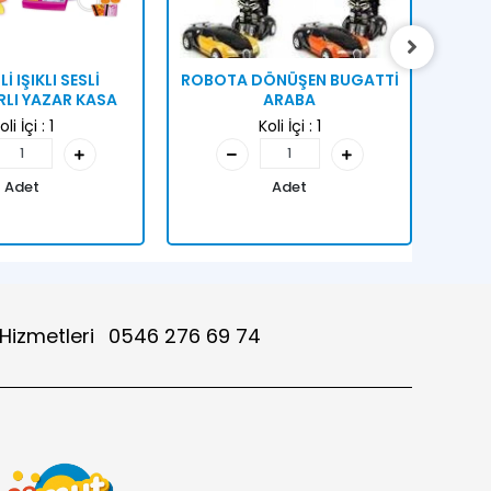
Lİ IŞIKLI SESLİ
ROBOTA DÖNÜŞEN BUGATTİ
DANS
LI YAZAR KASA
ARABA
oli İçi :
1
Koli İçi :
1
Adet
Adet
 Hizmetleri
0546 276 69 74