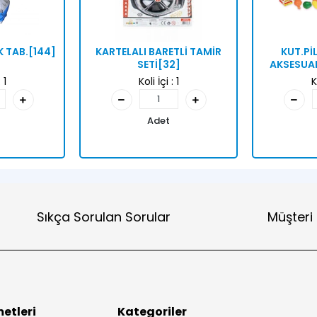
ÜK TAB.[144]
KARTELALI BARETLİ TAMİR
KUT.PİL
SETİ[32]
AKSESUAR
:
1
Koli İçi :
1
K
Adet
Sıkça Sorulan Sorular
Müşteri
etleri
Kategoriler