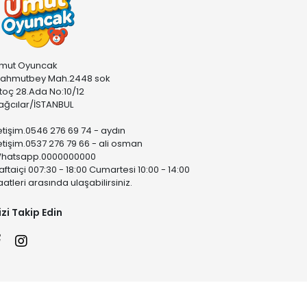
mut Oyuncak
ahmutbey Mah.2448 sok
stoç 28.Ada No:10/12
ağcılar/İSTANBUL
letişim.0546 276 69 74 - aydın
letişim.0537 276 79 66 - ali osman
hatsapp.0000000000
aftaiçi 007:30 - 18:00 Cumartesi 10:00 - 14:00
aatleri arasında ulaşabilirsiniz.
izi Takip Edin