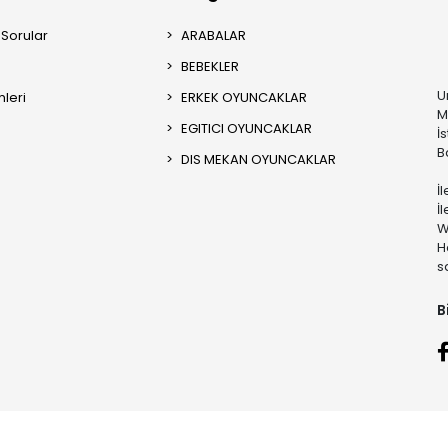
 Sorular
ARABALAR
BEBEKLER
U
mleri
ERKEK OYUNCAKLAR
M
EGITICI OYUNCAKLAR
İ
B
DIS MEKAN OYUNCAKLAR
İ
İ
W
H
s
B