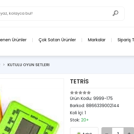
lenen Ürünler
Çok Satan Ürünler
Markalar
Sipariş 
R
KUTULU OYUN SETLERI
TETRİS
Ürün Kodu:
9999-175
Barkod:
8866339002144
Koli İçi:
1
Stok:
20+