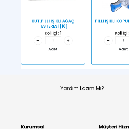
KUT.PİLLİ IŞIKLI AĞAÇ
PİLLİ IŞIKLI KÖP
TESTERESİ [18]
Koli İçi :
1
Koli İçi 
Adet
Adet
Yardım Lazım Mı?
Kurumsal
Müşteri Hizm