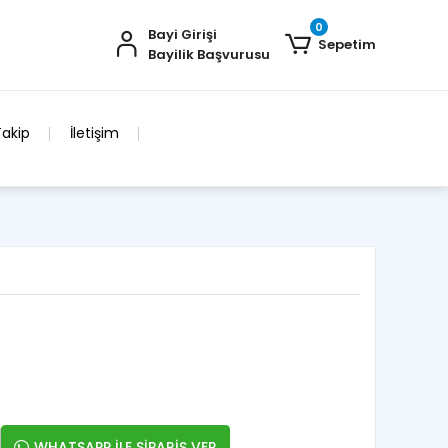
0
Bayi Girişi
Sepetim
Bayilik Başvurusu
Takip
İletişim
WHATSAPP İLE SİPARİŞ VER