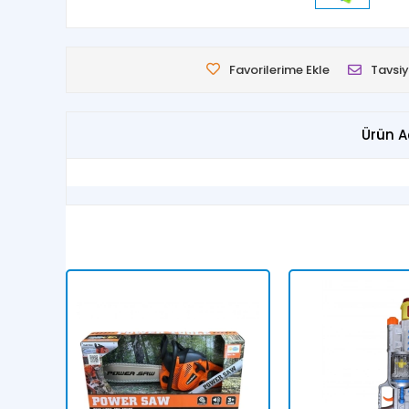
Favorilerime Ekle
Tavsiy
Ürün A