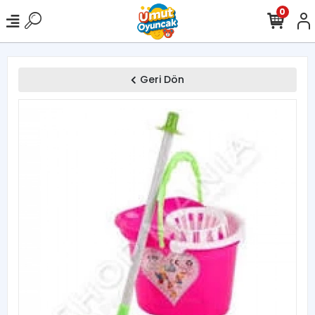
0
Geri Dön