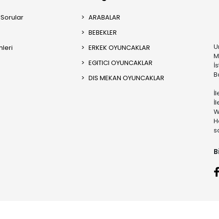
 Sorular
ARABALAR
BEBEKLER
U
mleri
ERKEK OYUNCAKLAR
M
EGITICI OYUNCAKLAR
İ
B
DIS MEKAN OYUNCAKLAR
İ
İ
W
H
s
B