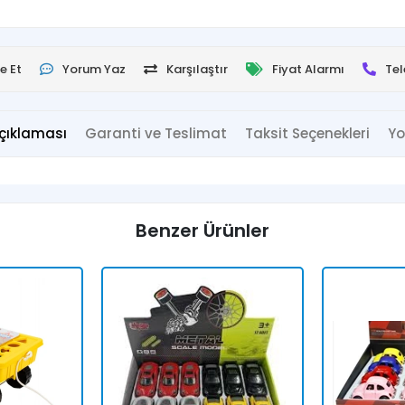
e Et
Yorum Yaz
Karşılaştır
Fiyat Alarmı
Tel
çıklaması
Garanti ve Teslimat
Taksit Seçenekleri
Yo
Benzer Ürünler