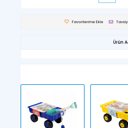
Favorilerime Ekle
Tavsiy
Ürün A