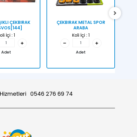
ŞIKLI ÇEKBIRAK
ÇEKBIRAK METAL SPOR
ÇE
VOS[144]
ARABA
oli İçi :
1
Koli İçi :
1
Adet
Adet
 Hizmetleri
0546 276 69 74