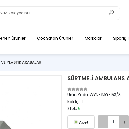
lenen Ürünler
Çok Satan Ürünler
Markalar
Sipariş 
 VE PLASTIK ARABALAR
SÜRTMELİ AMBULANS 
Ürün Kodu:
OYN-İMG-153/3
Koli İçi:
1
Stok:
6
Adet