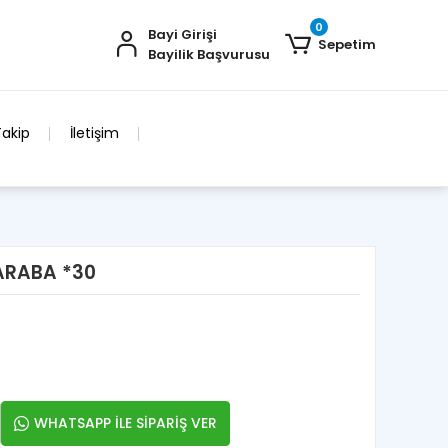
0
Bayi Girişi
Sepetim
Bayilik Başvurusu
Takip
İletişim
ARABA *30
WHATSAPP İLE SİPARİŞ VER