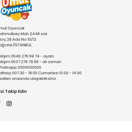
mut Oyuncak
ahmutbey Mah.2448 sok
stoç 28.Ada No:10/12
ağcılar/İSTANBUL
letişim.0546 276 69 74 - aydın
letişim.0537 276 79 66 - ali osman
hatsapp.0000000000
aftaiçi 007:30 - 18:00 Cumartesi 10:00 - 14:00
aatleri arasında ulaşabilirsiniz.
izi Takip Edin