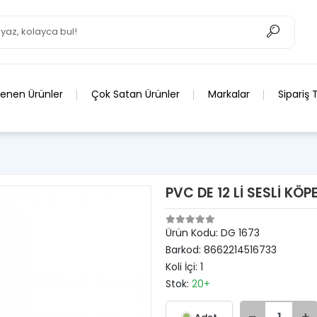
lenen Ürünler
Çok Satan Ürünler
Markalar
Sipariş 
PVC DE 12 Lİ SESLİ KÖ
Ürün Kodu:
DG 1673
Barkod:
8662214516733
Koli İçi:
1
Stok:
20+