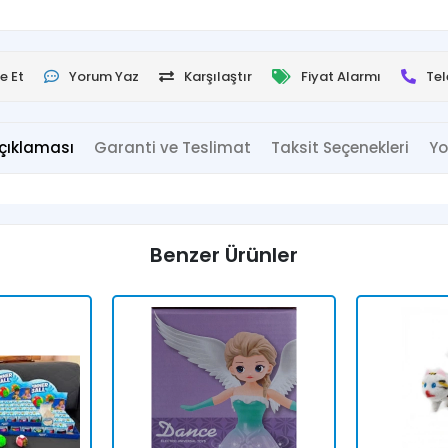
e Et
Yorum Yaz
Karşılaştır
Fiyat Alarmı
Tel
çıklaması
Garanti ve Teslimat
Taksit Seçenekleri
Yo
Benzer Ürünler