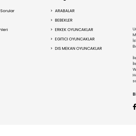
 Sorular
ARABALAR
BEBEKLER
U
mleri
ERKEK OYUNCAKLAR
M
EGITICI OYUNCAKLAR
İ
B
DIS MEKAN OYUNCAKLAR
İ
İ
W
H
s
B