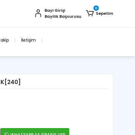
0
Bayi Girişi
Sepetim
Bayilik Başvurusu
Takip
İletişim
PEK[240]
WHATSAPP İLE SİPARİŞ VER