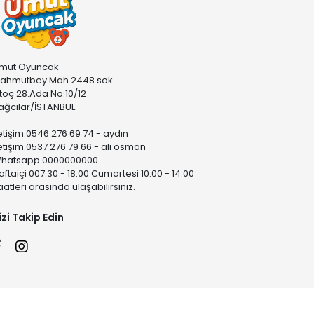
mut Oyuncak
ahmutbey Mah.2448 sok
stoç 28.Ada No:10/12
ağcılar/İSTANBUL
letişim.0546 276 69 74 - aydın
letişim.0537 276 79 66 - ali osman
hatsapp.0000000000
aftaiçi 007:30 - 18:00 Cumartesi 10:00 - 14:00
aatleri arasında ulaşabilirsiniz.
izi Takip Edin