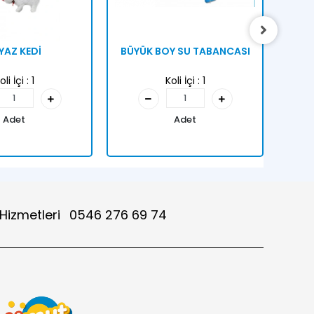
YAZ KEDİ
BÜYÜK BOY SU TABANCASI
KU
oli İçi :
1
Koli İçi :
1
Adet
Adet
 Hizmetleri
0546 276 69 74