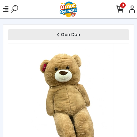
0
Geri Dön