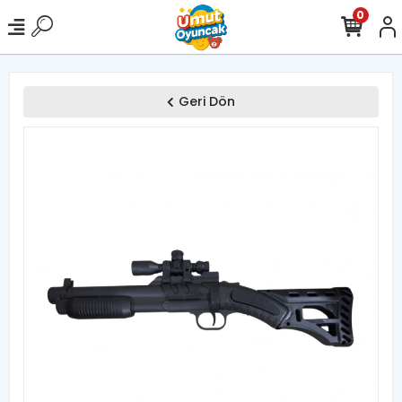
0
Geri Dön