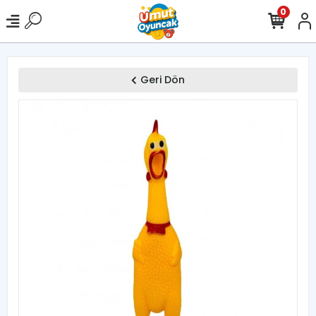
0
Geri Dön