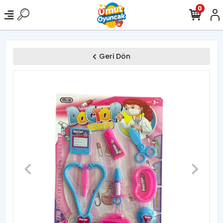
0
Geri Dön