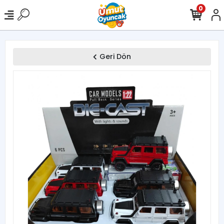
0
Geri Dön