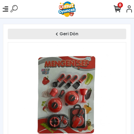
0
Geri Dön