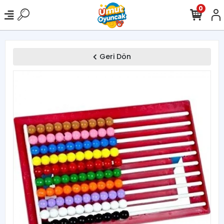
0
Geri Dön