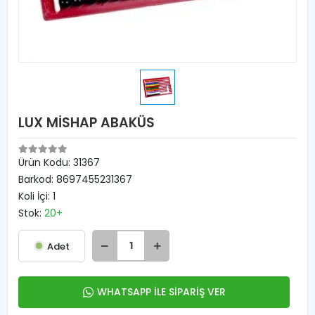
LUX MİSHAP ABAKÜS
Ürün Kodu:
31367
Barkod:
8697455231367
Koli İçi:
1
Stok:
20+
Adet
WHATSAPP İLE SİPARİŞ VER