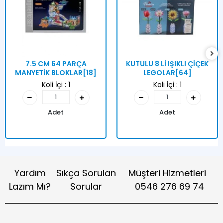
7.5 CM 64 PARÇA
KUTULU 8 Lİ IŞIKLI ÇİÇEK
MANYETİK BLOKLAR[18]
LEGOLAR[64]
Koli İçi :
1
Koli İçi :
1
Adet
Adet
Yardım
Sıkça Sorulan
Müşteri Hizmetleri
Lazım Mı?
Sorular
0546 276 69 74