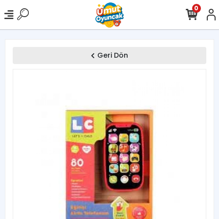
0
Geri Dön