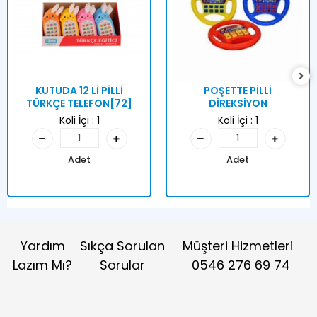
KUTUDA 12 Lİ PİLLİ
POŞETTE PİLLİ
TÜRKÇE TELEFON[72]
DİREKSİYON
Koli İçi :
1
Koli İçi :
1
Adet
Adet
Yardım
Sıkça Sorulan
Müşteri Hizmetleri
Lazım Mı?
Sorular
0546 276 69 74