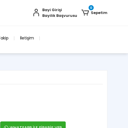
0
Bayi Girişi
Sepetim
Bayilik Başvurusu
Takip
İletişim
WHATSAPP İLE SİPARİŞ VER