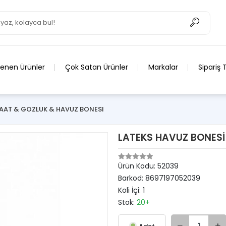
lenen Ürünler
Çok Satan Ürünler
Markalar
Sipariş 
AAT & GOZLUK & HAVUZ BONESI
LATEKS HAVUZ BONESİ
Ürün Kodu:
52039
Barkod:
8697197052039
Koli İçi:
1
Stok:
20+