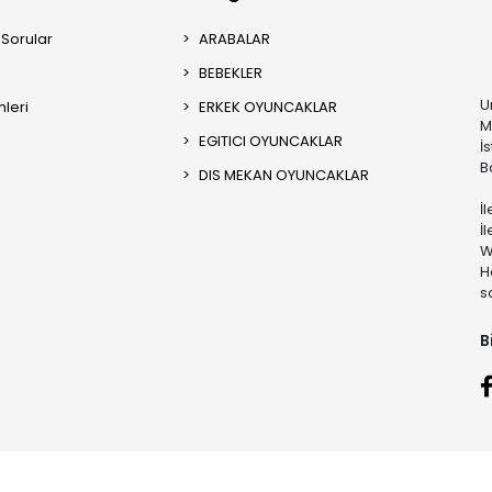
 Sorular
ARABALAR
BEBEKLER
U
mleri
ERKEK OYUNCAKLAR
M
EGITICI OYUNCAKLAR
İ
B
DIS MEKAN OYUNCAKLAR
İ
İ
W
H
s
B