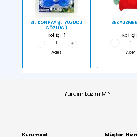
SİLİKON KAYIŞLI YÜZÜCÜ
BEZ YÜZME 
GÖZLÜĞÜ
Koli İçi :
1
Koli İçi 
Adet
Adet
Yardım Lazım Mı?
Kurumsal
Müşteri Hizm