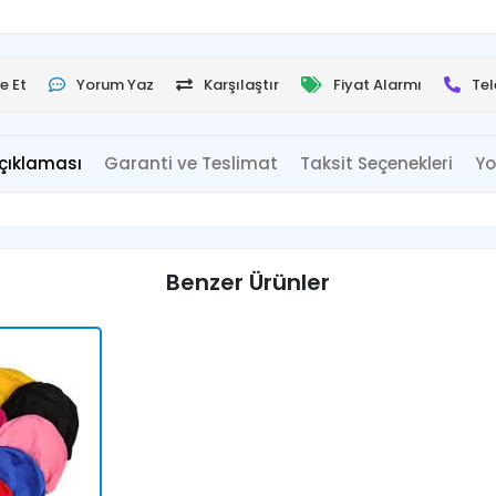
e Et
Yorum Yaz
Karşılaştır
Fiyat Alarmı
Tel
çıklaması
Garanti ve Teslimat
Taksit Seçenekleri
Yo
Benzer Ürünler