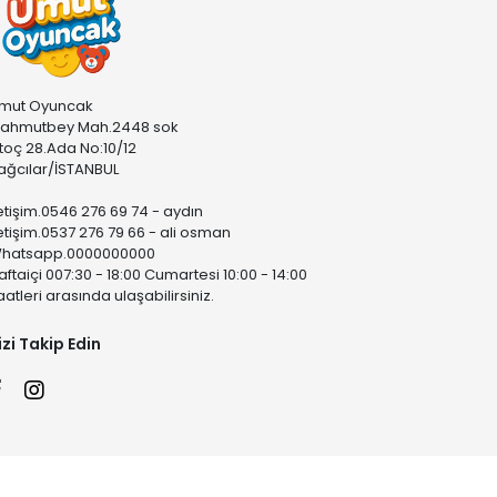
mut Oyuncak
ahmutbey Mah.2448 sok
stoç 28.Ada No:10/12
ağcılar/İSTANBUL
letişim.0546 276 69 74 - aydın
letişim.0537 276 79 66 - ali osman
hatsapp.0000000000
aftaiçi 007:30 - 18:00 Cumartesi 10:00 - 14:00
aatleri arasında ulaşabilirsiniz.
izi Takip Edin