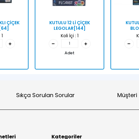
IKLI ÇİÇEK
KUTULU 12 Lİ ÇİÇEK
KUTUL
[64]
LEGOLAR[144]
BLO
:
1
Koli İçi :
1
K
Adet
Sıkça Sorulan Sorular
Müşteri
etleri
Kategoriler