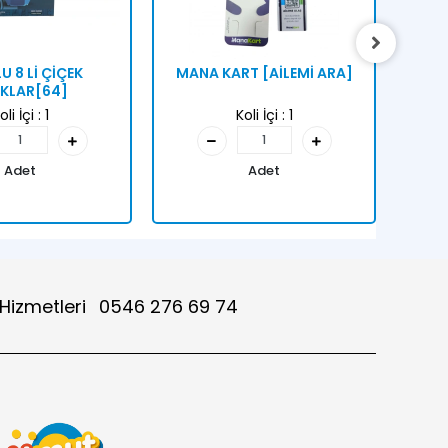
U 8 Lİ ÇİÇEK
MANA KART [AİLEMİ ARA]
12 
KLAR[64]
oli İçi :
1
Koli İçi :
1
Adet
Adet
 Hizmetleri
0546 276 69 74