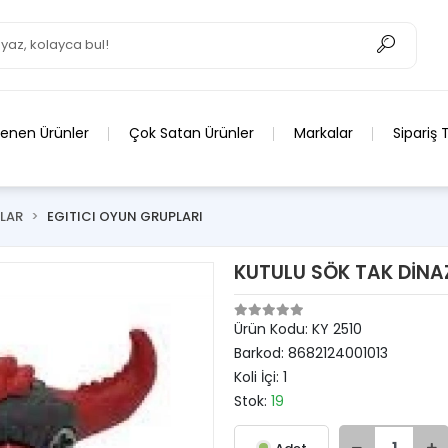
lenen Ürünler
Çok Satan Ürünler
Markalar
Sipariş 
LAR
EGITICI OYUN GRUPLARI
KUTULU SÖK TAK DİN
Ürün Kodu:
KY 2510
Barkod:
8682124001013
Koli İçi:
1
Stok:
19