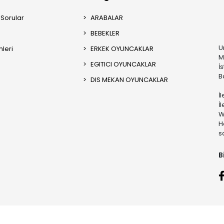
 Sorular
ARABALAR
BEBEKLER
U
mleri
ERKEK OYUNCAKLAR
M
EGITICI OYUNCAKLAR
İ
B
DIS MEKAN OYUNCAKLAR
İ
İ
W
H
s
B