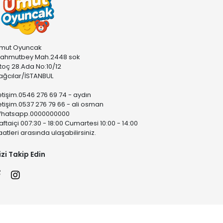
mut Oyuncak
ahmutbey Mah.2448 sok
stoç 28.Ada No:10/12
ağcılar/İSTANBUL
letişim.0546 276 69 74 - aydın
letişim.0537 276 79 66 - ali osman
hatsapp.0000000000
aftaiçi 007:30 - 18:00 Cumartesi 10:00 - 14:00
aatleri arasında ulaşabilirsiniz.
izi Takip Edin