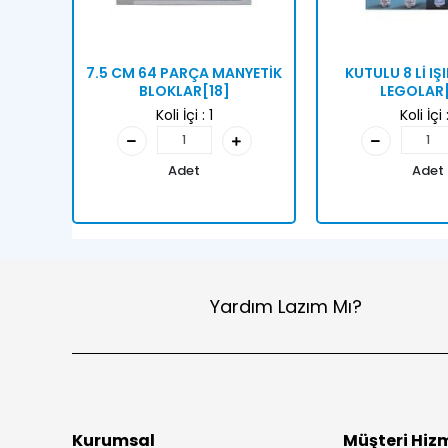
7.5 CM 64 PARÇA MANYETİK
KUTULU 8 Lİ IŞ
BLOKLAR[18]
LEGOLAR
Koli İçi :
1
Koli İçi 
Adet
Adet
Yardım Lazım Mı?
Kurumsal
Müşteri Hizm