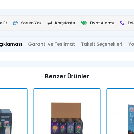
e Et
Yorum Yaz
Karşılaştır
Fiyat Alarmı
Tel
çıklaması
Garanti ve Teslimat
Taksit Seçenekleri
Yo
Benzer Ürünler