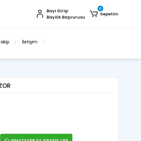
0
Bayi Girişi
Sepetim
Bayilik Başvurusu
Takip
İletişim
AZOR
WHATSAPP İLE SİPARİŞ VER