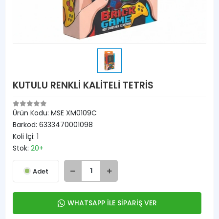
KUTULU RENKLİ KALİTELİ TETRİS
Ürün Kodu:
MSE XM0109C
Barkod:
6333470001098
Koli İçi:
1
Stok:
20+
Adet
WHATSAPP İLE SİPARİŞ VER