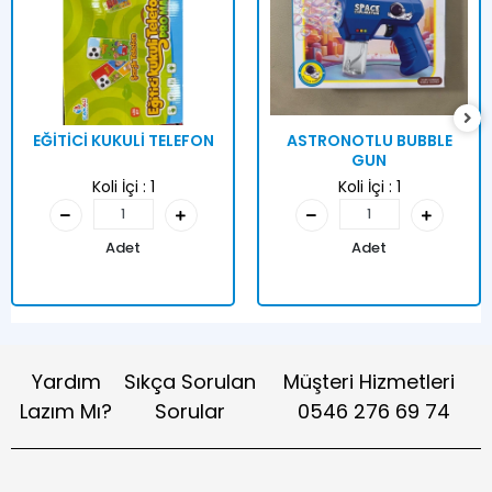
EĞİTİCİ KUKULİ TELEFON
ASTRONOTLU BUBBLE
GUN
Koli İçi :
1
Koli İçi :
1
Adet
Adet
Yardım
Sıkça Sorulan
Müşteri Hizmetleri
Lazım Mı?
Sorular
0546 276 69 74