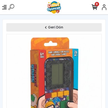
0
Geri Dön