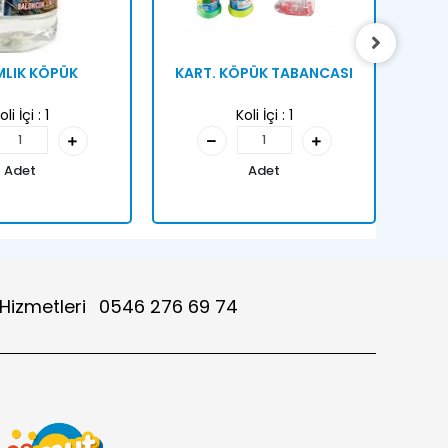
MLIK KÖPÜK
KART. KÖPÜK TABANCASI
F
oli İçi :
1
Koli İçi :
1
Adet
Adet
 Hizmetleri
0546 276 69 74