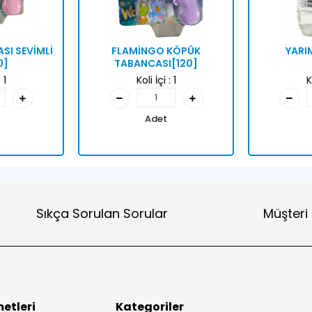
SI SEVİMLİ
FLAMİNGO KÖPÜK
YARI
0]
TABANCASI[120]
:
1
Koli İçi :
1
K
Adet
Sıkça Sorulan Sorular
Müşteri
etleri
Kategoriler