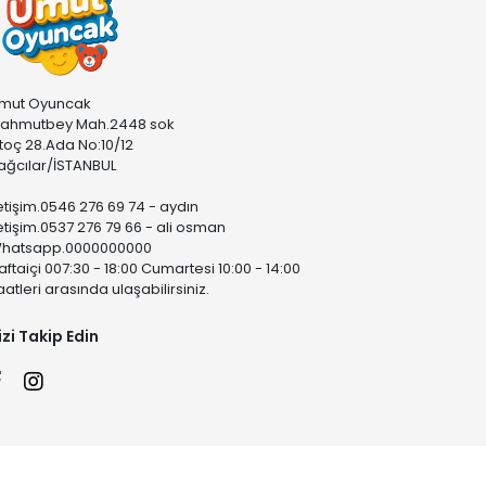
mut Oyuncak
ahmutbey Mah.2448 sok
stoç 28.Ada No:10/12
ağcılar/İSTANBUL
letişim.0546 276 69 74 - aydın
letişim.0537 276 79 66 - ali osman
hatsapp.0000000000
aftaiçi 007:30 - 18:00 Cumartesi 10:00 - 14:00
aatleri arasında ulaşabilirsiniz.
izi Takip Edin