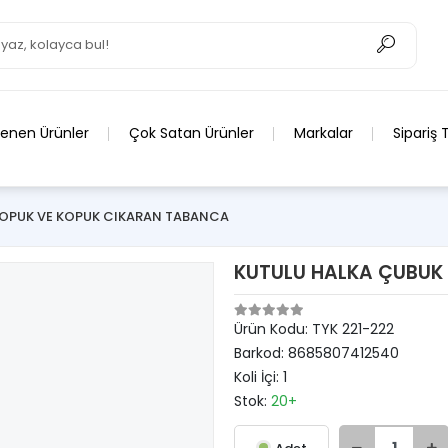
lenen Ürünler
Çok Satan Ürünler
Markalar
Sipariş 
OPUK VE KOPUK CIKARAN TABANCA
KUTULU HALKA ÇUBUK 
Ürün Kodu:
TYK 221-222
Barkod:
8685807412540
Koli İçi:
1
Stok:
20+