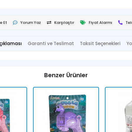
e Et
Yorum Yaz
Karşılaştır
Fiyat Alarmı
Tel
çıklaması
Garanti ve Teslimat
Taksit Seçenekleri
Yo
Benzer Ürünler