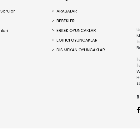
 Sorular
ARABALAR
BEBEKLER
U
mleri
ERKEK OYUNCAKLAR
M
EGITICI OYUNCAKLAR
İ
B
DIS MEKAN OYUNCAKLAR
İ
İ
W
H
s
B