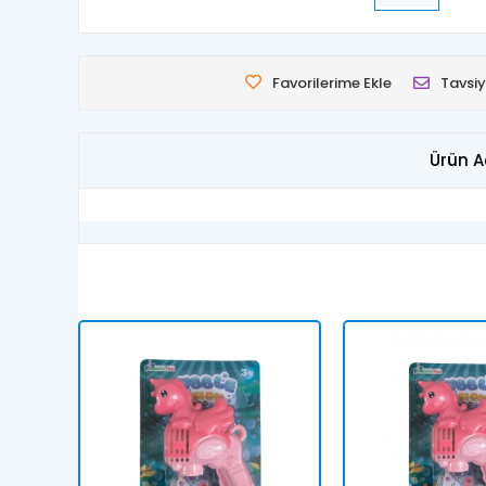
Favorilerime Ekle
Tavsiy
Ürün A