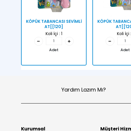
KÖPÜK TABANCASI SEVİMLİ
KÖPÜK TABANCA
AT[[120]
AT[[12
Koli İçi :
1
Koli İçi 
Adet
Adet
Yardım Lazım Mı?
Kurumsal
Müşteri Hizm