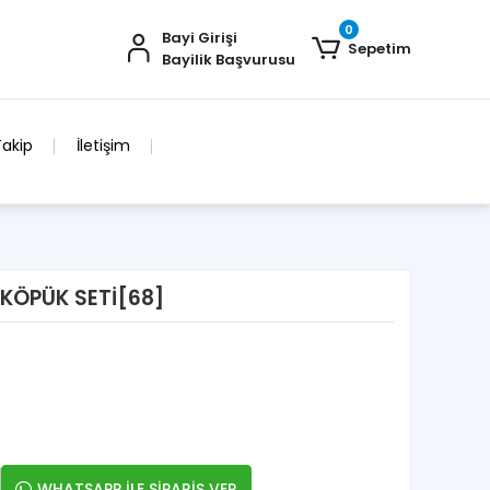
0
Bayi Girişi
Sepetim
Bayilik Başvurusu
Takip
İletişim
KÖPÜK SETİ[68]
WHATSAPP İLE SİPARİŞ VER