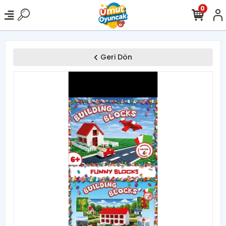
0
Geri Dön