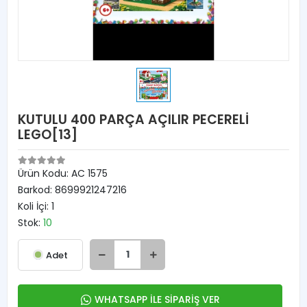
KUTULU 400 PARÇA AÇILIR PECERELİ
LEGO[13]
Ürün Kodu:
AC 1575
Barkod:
8699921247216
Koli İçi:
1
Stok:
10
Adet
WHATSAPP İLE SİPARİŞ VER