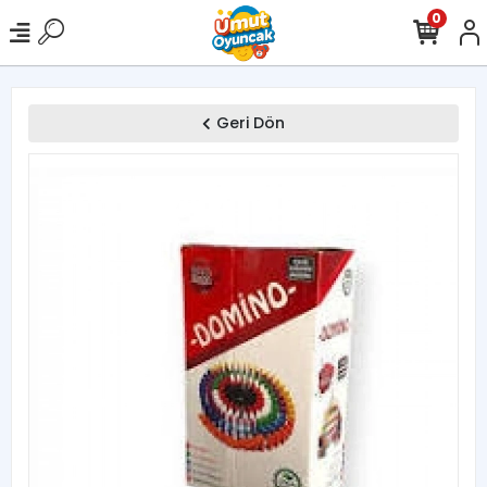
0
Geri Dön