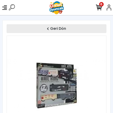
0
Geri Dön