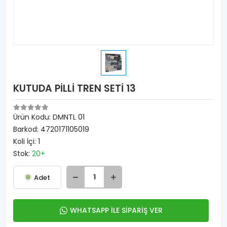
KUTUDA PİLLİ TREN SETİ 13
Ürün Kodu:
DMNTL 01
Barkod:
4720171105019
Koli İçi:
1
Stok:
20+
Adet
WHATSAPP İLE SİPARİŞ VER