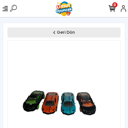
0
Geri Dön