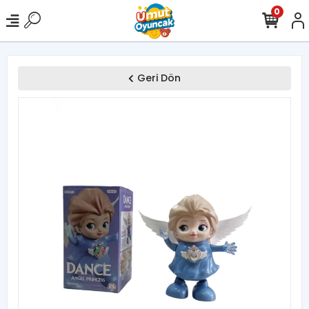
0
Geri Dön