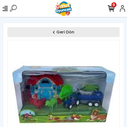
0
Geri Dön