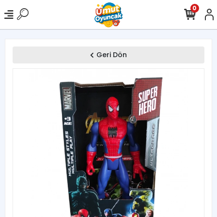
0
Geri Dön