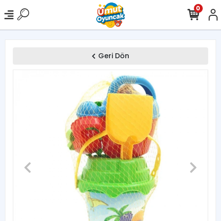
0
Geri Dön