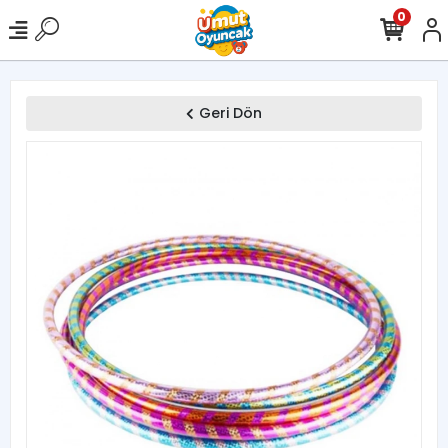
0
Geri Dön