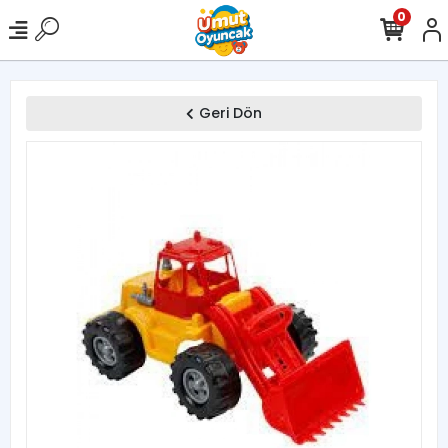
0
Geri Dön