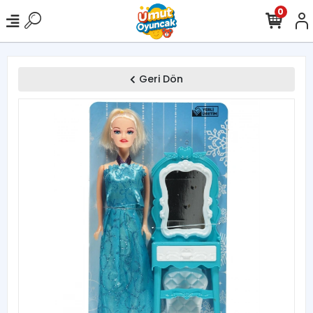
0
Geri Dön