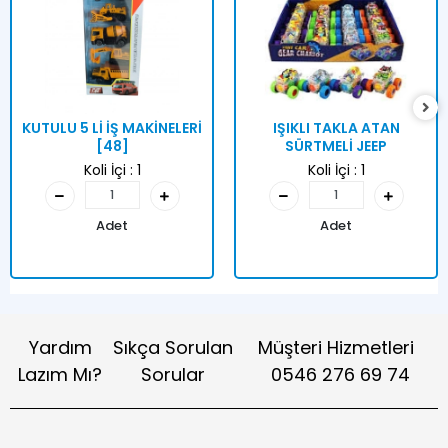
KUTULU 5 Lİ İŞ MAKİNELERİ
IŞIKLI TAKLA ATAN
[48]
SÜRTMELİ JEEP
Koli İçi :
1
Koli İçi :
1
Adet
Adet
Yardım
Sıkça Sorulan
Müşteri Hizmetleri
Lazım Mı?
Sorular
0546 276 69 74