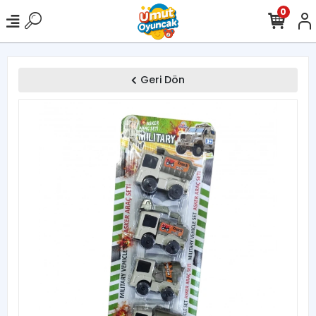
0
Geri Dön