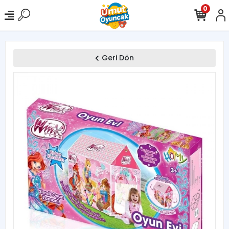
0
Geri Dön