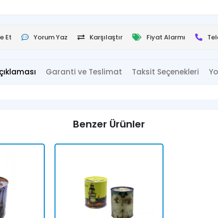
e Et
Yorum Yaz
Karşılaştır
Fiyat Alarmı
Tel
çıklaması
Garanti ve Teslimat
Taksit Seçenekleri
Yo
Benzer Ürünler