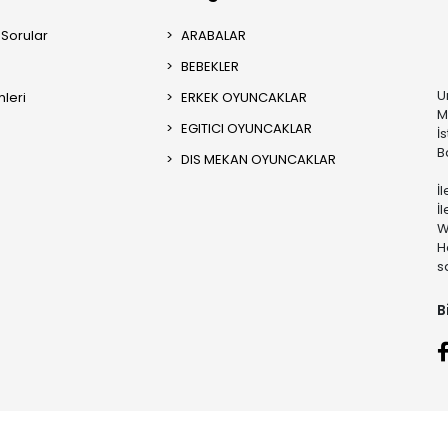
 Sorular
ARABALAR
BEBEKLER
U
mleri
ERKEK OYUNCAKLAR
M
EGITICI OYUNCAKLAR
İ
B
DIS MEKAN OYUNCAKLAR
İ
İ
W
H
s
B