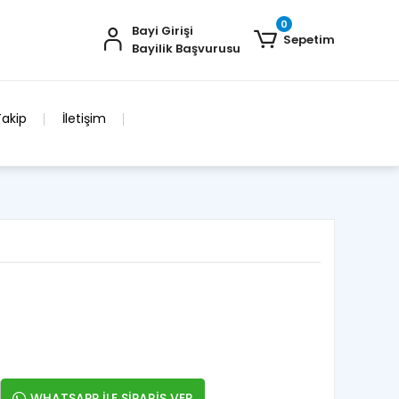
0
Bayi Girişi
Sepetim
Bayilik Başvurusu
Takip
İletişim
WHATSAPP İLE SİPARİŞ VER