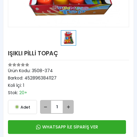
IŞIKLI PİLLİ TOPAÇ
Ürün Kodu:
3508-374
Barkod:
4528963841127
Koli İçi:
1
Stok:
20+
Adet
WHATSAPP İLE SİPARİŞ VER