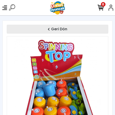
0
Geri Dön