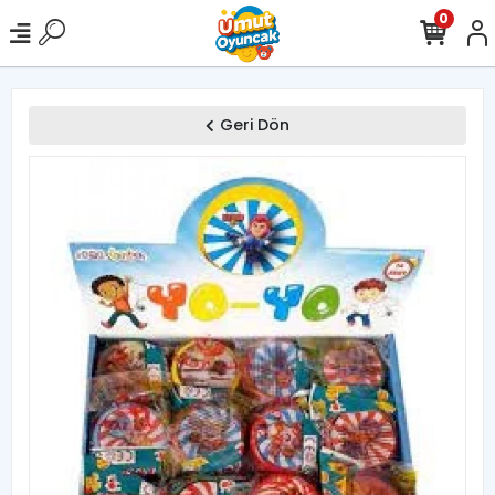
0
Geri Dön