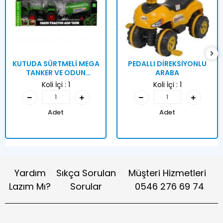
KUTUDA SÜRTMELİ MEGA
PEDALLI DİREKSİYONLU
TANKER VE ODUN
ARABA
TAŞIYICI TRAKT
Koli İçi :
1
Koli İçi :
1
Adet
Adet
Yardım
Sıkça Sorulan
Müşteri Hizmetleri
Lazım Mı?
Sorular
0546 276 69 74