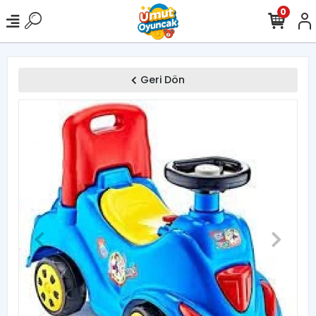
0
Geri Dön