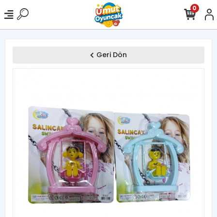
0
Geri Dön