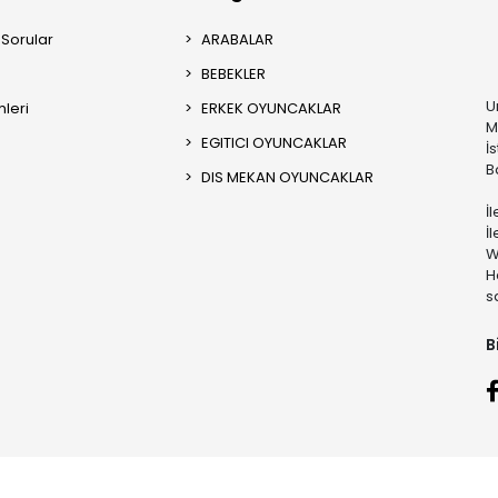
 Sorular
ARABALAR
BEBEKLER
U
mleri
ERKEK OYUNCAKLAR
M
EGITICI OYUNCAKLAR
İ
B
DIS MEKAN OYUNCAKLAR
İ
İ
W
H
s
B