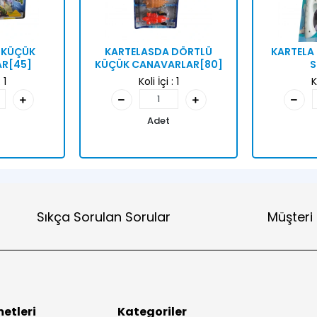
İ KÜÇÜK
KARTELASDA DÖRTLÜ
KARTELA
R[45]
KÜÇÜK CANAVARLAR[80]
S
:
1
Koli İçi :
1
K
Adet
Sıkça Sorulan Sorular
Müşteri
etleri
Kategoriler