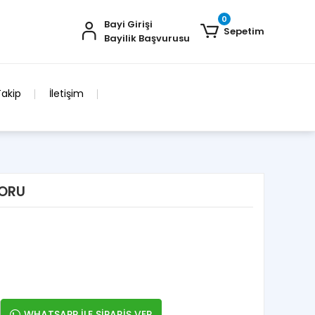
0
Bayi Girişi
Sepetim
Bayilik Başvurusu
Takip
İletişim
TORU
WHATSAPP İLE SİPARİŞ VER