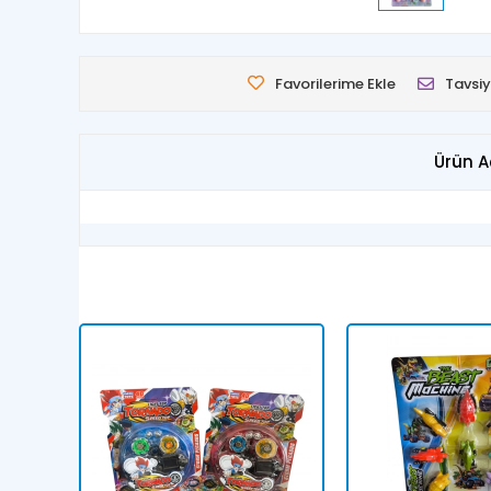
Favorilerime Ekle
Tavsiy
Ürün A