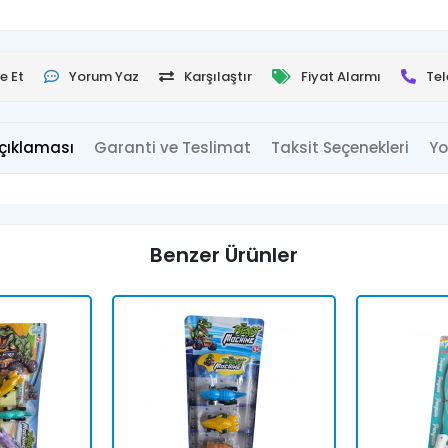
e Et
Yorum Yaz
Karşılaştır
Fiyat Alarmı
Tel
çıklaması
Garanti ve Teslimat
Taksit Seçenekleri
Yo
Benzer Ürünler