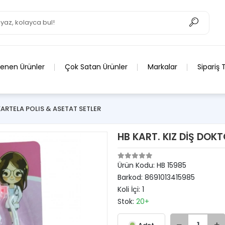
lenen Ürünler
Çok Satan Ürünler
Markalar
Sipariş 
KARTELA POLIS & ASETAT SETLER
HB KART. KIZ DİŞ DOK
Ürün Kodu:
HB 15985
Barkod:
8691013415985
Koli İçi:
1
Stok:
20+