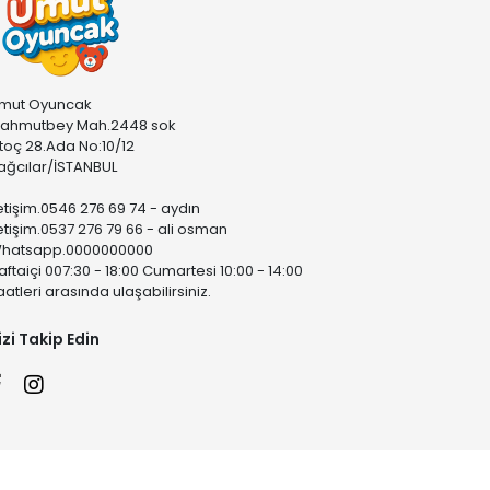
mut Oyuncak
ahmutbey Mah.2448 sok
stoç 28.Ada No:10/12
ağcılar/İSTANBUL
letişim.0546 276 69 74 - aydın
letişim.0537 276 79 66 - ali osman
hatsapp.0000000000
aftaiçi 007:30 - 18:00 Cumartesi 10:00 - 14:00
aatleri arasında ulaşabilirsiniz.
izi Takip Edin