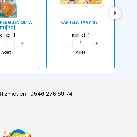
 PENGUEN OLTA
KARTELA TAVA SETİ
DUVA
ETİ[72]
oli İçi :
1
Koli İçi :
1
Adet
Adet
 Hizmetleri
0546 276 69 74