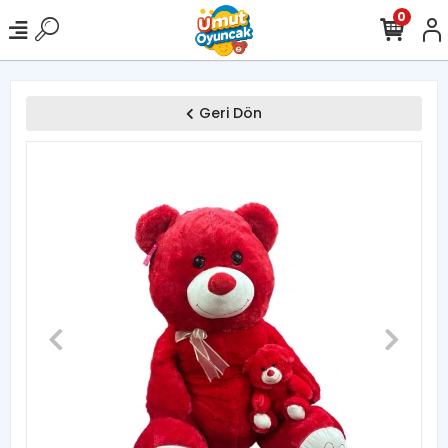
0
Geri Dön