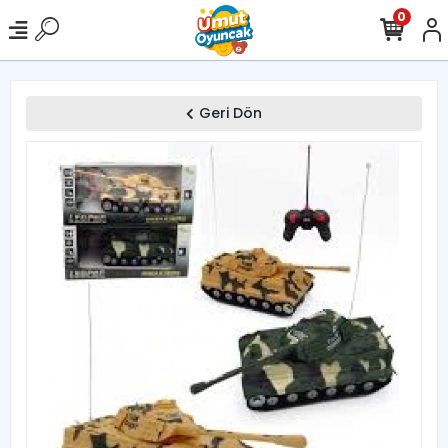
0
Geri Dön