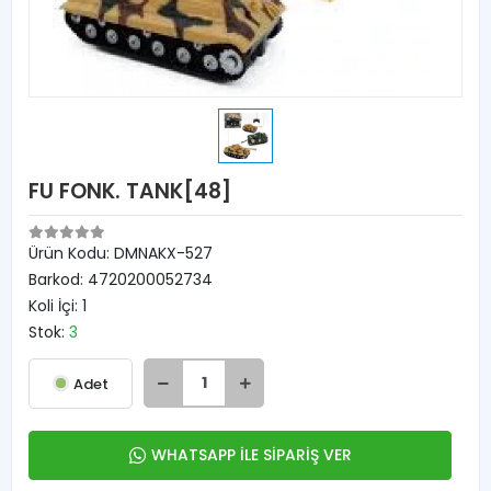
FU FONK. TANK[48]
Ürün Kodu:
DMNAKX-527
Barkod:
4720200052734
Koli İçi:
1
Stok:
3
Adet
WHATSAPP İLE SİPARİŞ VER