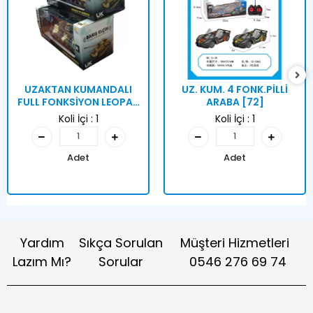
UZAKTAN KUMANDALI
UZ. KUM. 4 FONK.PİLLİ
FULL FONKSİYON LEOPAR
ARABA [72]
TANK
Koli İçi :
1
Koli İçi :
1
Adet
Adet
Yardım
Sıkça Sorulan
Müşteri Hizmetleri
Lazım Mı?
Sorular
0546 276 69 74