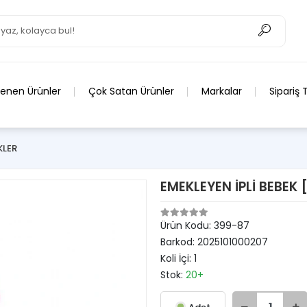
lenen Ürünler
Çok Satan Ürünler
Markalar
Sipariş 
KLER
EMEKLEYEN İPLİ BEBEK 
Ürün Kodu:
399-87
Barkod:
2025101000207
Koli İçi:
1
Stok:
20+