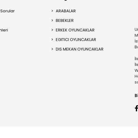
 Sorular
ARABALAR
BEBEKLER
U
mleri
ERKEK OYUNCAKLAR
M
EGITICI OYUNCAKLAR
İ
B
DIS MEKAN OYUNCAKLAR
İ
İ
W
H
s
B