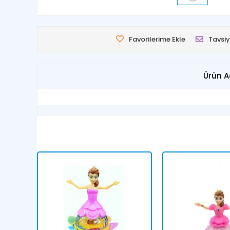
Favorilerime Ekle
Tavsiy
Ürün A