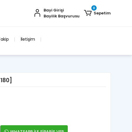
0
Bayi Girişi
Sepetim
Bayilik Başvurusu
Takip
İletişim
[180]
WHATSAPP İLE SİPARİŞ VER