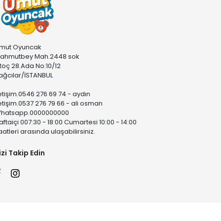
mut Oyuncak
ahmutbey Mah.2448 sok
stoç 28.Ada No:10/12
ağcılar/İSTANBUL
letişim.0546 276 69 74 - aydın
letişim.0537 276 79 66 - ali osman
hatsapp.0000000000
aftaiçi 007:30 - 18:00 Cumartesi 10:00 - 14:00
aatleri arasında ulaşabilirsiniz.
izi Takip Edin