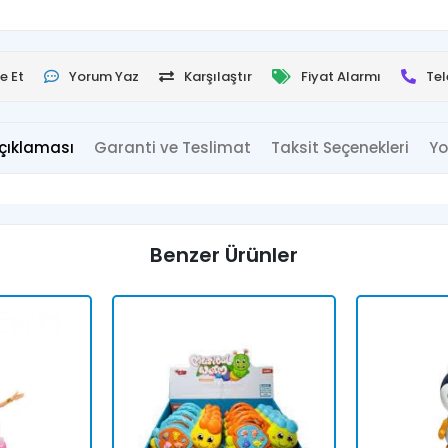
e Et
Yorum Yaz
Karşılaştır
Fiyat Alarmı
Tel
çıklaması
Garanti ve Teslimat
Taksit Seçenekleri
Yo
Benzer Ürünler