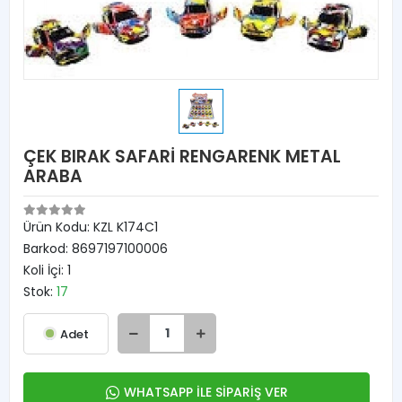
ÇEK BIRAK SAFARİ RENGARENK METAL
ARABA
Ürün Kodu:
KZL K174C1
Barkod:
8697197100006
Koli İçi:
1
Stok:
17
Adet
WHATSAPP İLE SİPARİŞ VER