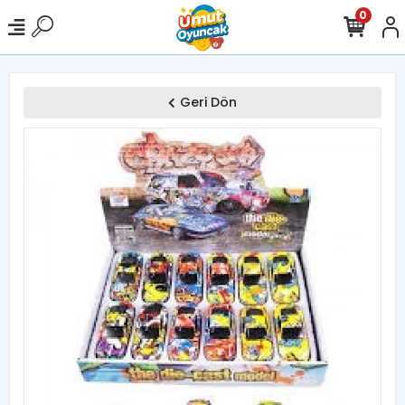
0
Geri Dön