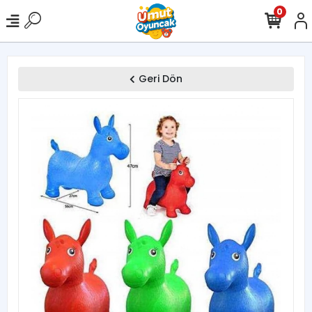
0
Geri Dön