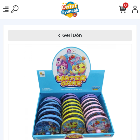
0
Geri Dön