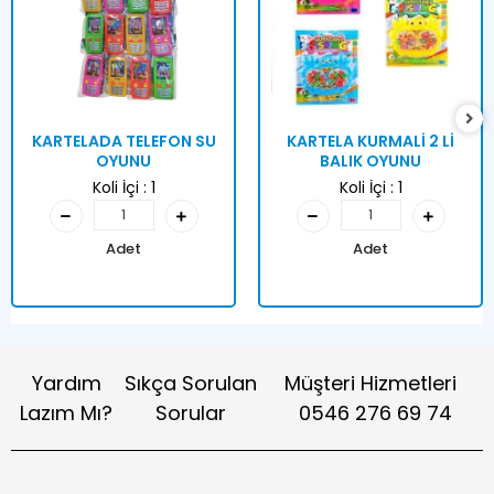
KARTELADA TELEFON SU
KARTELA KURMALİ 2 Lİ
OYUNU
BALIK OYUNU
Koli İçi :
1
Koli İçi :
1
Adet
Adet
Yardım
Sıkça Sorulan
Müşteri Hizmetleri
Lazım Mı?
Sorular
0546 276 69 74