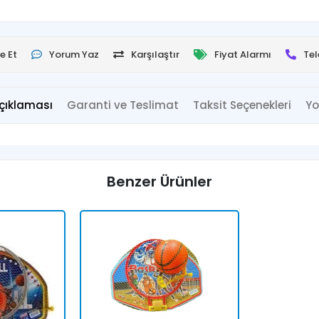
e Et
Yorum Yaz
Karşılaştır
Fiyat Alarmı
Tel
çıklaması
Garanti ve Teslimat
Taksit Seçenekleri
Yo
Benzer Ürünler