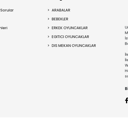
 Sorular
ARABALAR
BEBEKLER
U
mleri
ERKEK OYUNCAKLAR
M
EGITICI OYUNCAKLAR
İ
B
DIS MEKAN OYUNCAKLAR
İ
İ
W
H
s
B