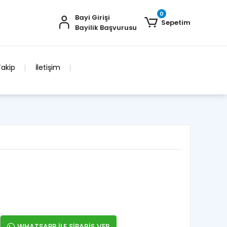
0
Bayi Girişi
Sepetim
Bayilik Başvurusu
Takip
İletişim
WHATSAPP İLE SİPARİŞ VER