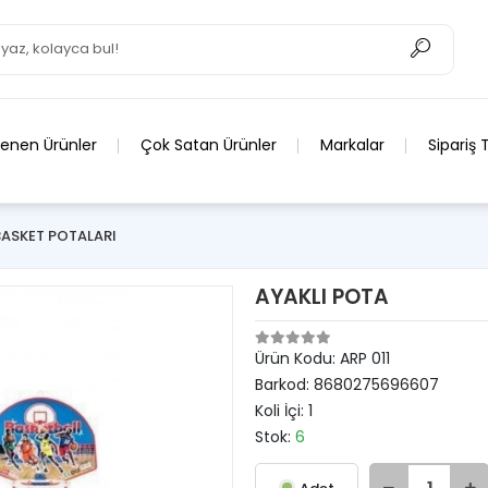
lenen Ürünler
Çok Satan Ürünler
Markalar
Sipariş 
BASKET POTALARI
AYAKLI POTA
Ürün Kodu:
ARP 011
Barkod:
8680275696607
Koli İçi:
1
Stok:
6