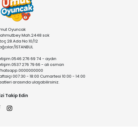
mut Oyuncak
ahmutbey Mah.2448 sok
stoç 28.Ada No:10/12
ağcılar/İSTANBUL
letişim.0546 276 69 74 - aydın
letişim.0537 276 79 66 - ali osman
hatsapp.0000000000
aftaiçi 007:30 - 18:00 Cumartesi 10:00 - 14:00
aatleri arasında ulaşabilirsiniz.
izi Takip Edin