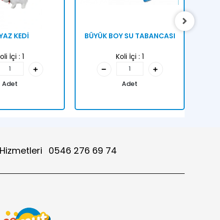
YAZ KEDİ
BÜYÜK BOY SU TABANCASI
KU
oli İçi :
1
Koli İçi :
1
Adet
Adet
 Hizmetleri
0546 276 69 74