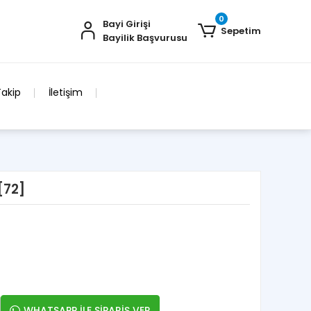
0
Bayi Girişi
Sepetim
Bayilik Başvurusu
Takip
İletişim
[72]
WHATSAPP İLE SİPARİŞ VER