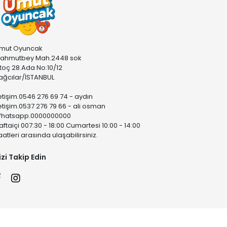
mut Oyuncak
ahmutbey Mah.2448 sok
stoç 28.Ada No:10/12
ağcılar/İSTANBUL
letişim.0546 276 69 74 - aydın
letişim.0537 276 79 66 - ali osman
hatsapp.0000000000
aftaiçi 007:30 - 18:00 Cumartesi 10:00 - 14:00
aatleri arasında ulaşabilirsiniz.
izi Takip Edin