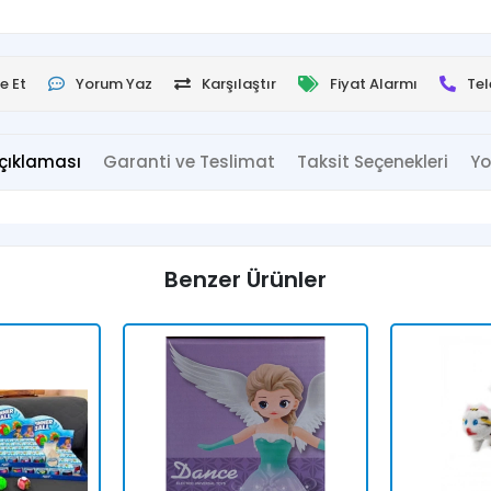
e Et
Yorum Yaz
Karşılaştır
Fiyat Alarmı
Tel
çıklaması
Garanti ve Teslimat
Taksit Seçenekleri
Yo
Benzer Ürünler