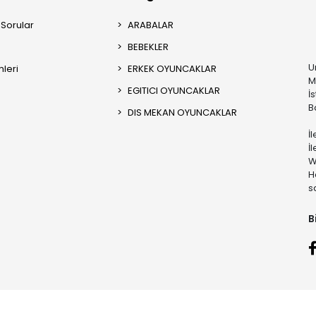
 Sorular
ARABALAR
BEBEKLER
U
mleri
ERKEK OYUNCAKLAR
M
EGITICI OYUNCAKLAR
İ
B
DIS MEKAN OYUNCAKLAR
İ
İ
W
H
s
B