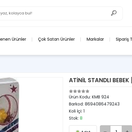
lenen Ürünler
Çok Satan Ürünler
Markalar
Sipariş 
ATİNİL STANDLI BEBEK 
Ürün Kodu:
KMB 924
Barkod:
8694086479243
Koli İçi:
1
Stok:
8