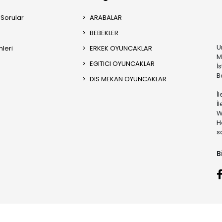
 Sorular
ARABALAR
BEBEKLER
U
mleri
ERKEK OYUNCAKLAR
M
EGITICI OYUNCAKLAR
İ
B
DIS MEKAN OYUNCAKLAR
İ
İ
W
H
s
B