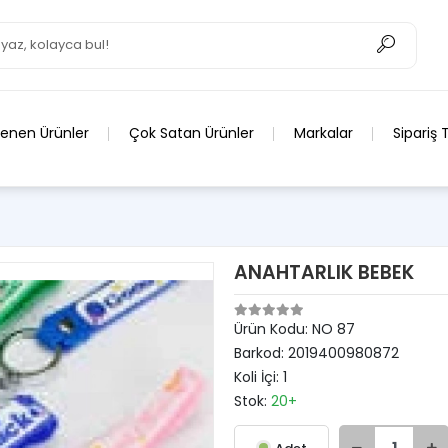
lenen Ürünler
Çok Satan Ürünler
Markalar
Sipariş 
ANAHTARLIK BEBEK
Ürün Kodu:
NO 87
Barkod:
2019400980872
Koli İçi:
1
Stok:
20+