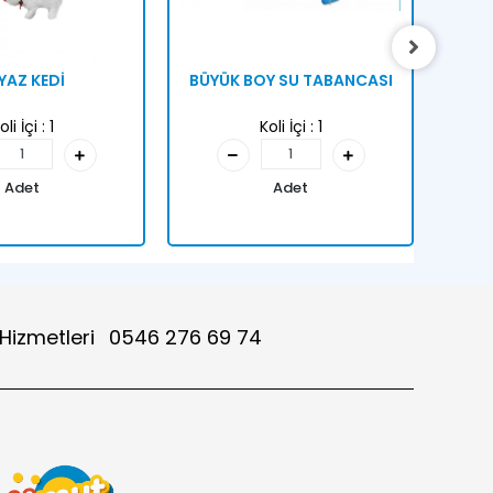
YAZ KEDİ
BÜYÜK BOY SU TABANCASI
KU
oli İçi :
1
Koli İçi :
1
Adet
Adet
 Hizmetleri
0546 276 69 74