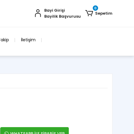
0
Bayi Girişi
Sepetim
Bayilik Başvurusu
Takip
İletişim
WHATSAPP İLE SİPARİŞ VER