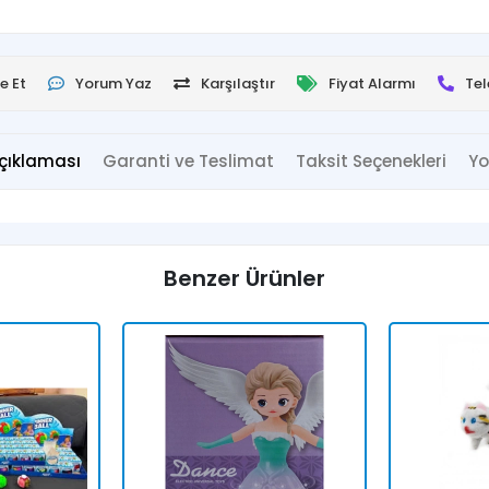
e Et
Yorum Yaz
Karşılaştır
Fiyat Alarmı
Tel
çıklaması
Garanti ve Teslimat
Taksit Seçenekleri
Yo
Benzer Ürünler