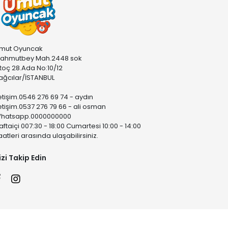
mut Oyuncak
ahmutbey Mah.2448 sok
stoç 28.Ada No:10/12
ağcılar/İSTANBUL
letişim.0546 276 69 74 - aydın
letişim.0537 276 79 66 - ali osman
hatsapp.0000000000
aftaiçi 007:30 - 18:00 Cumartesi 10:00 - 14:00
aatleri arasında ulaşabilirsiniz.
izi Takip Edin