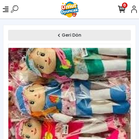
0
Geri Dön