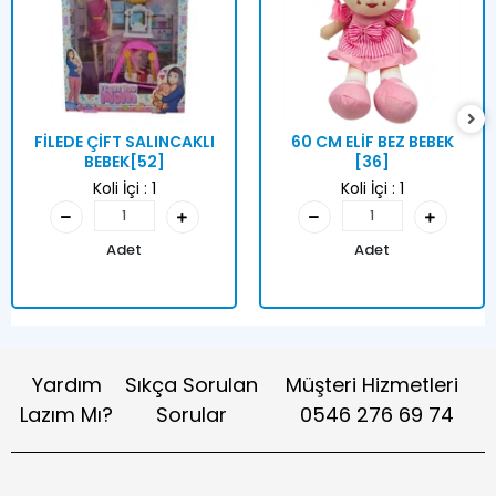
FİLEDE ÇİFT SALINCAKLI
60 CM ELİF BEZ BEBEK
BEBEK[52]
[36]
Koli İçi :
1
Koli İçi :
1
Adet
Adet
Yardım
Sıkça Sorulan
Müşteri Hizmetleri
Lazım Mı?
Sorular
0546 276 69 74