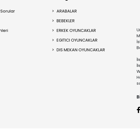
 Sorular
ARABALAR
BEBEKLER
U
mleri
ERKEK OYUNCAKLAR
M
EGITICI OYUNCAKLAR
İ
B
DIS MEKAN OYUNCAKLAR
İ
İ
W
H
s
B