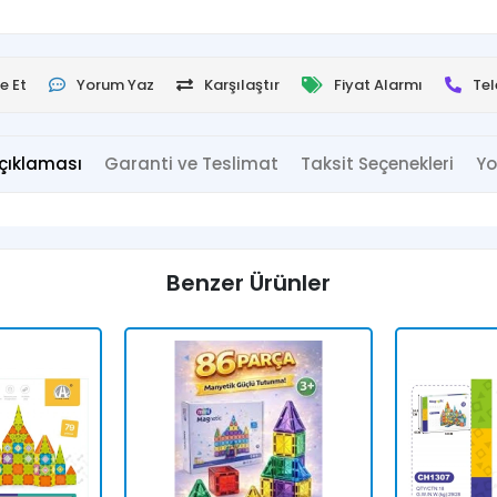
e Et
Yorum Yaz
Karşılaştır
Fiyat Alarmı
Tel
çıklaması
Garanti ve Teslimat
Taksit Seçenekleri
Yo
Benzer Ürünler