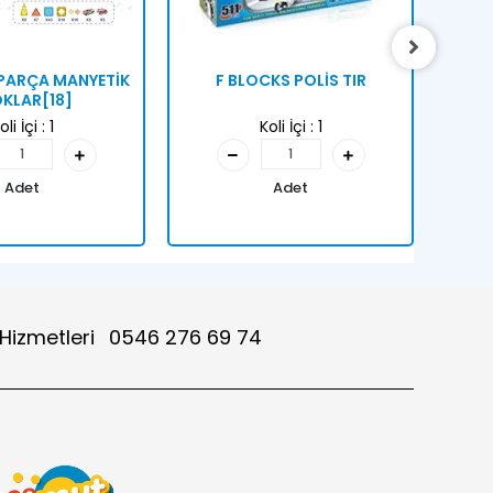
 PARÇA MANYETİK
F BLOCKS POLİS TIR
KLAR[18]
oli İçi :
1
Koli İçi :
1
Adet
Adet
 Hizmetleri
0546 276 69 74