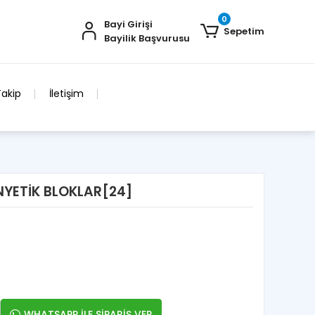
0
Bayi Girişi
Sepetim
Bayilik Başvurusu
Takip
İletişim
YETİK BLOKLAR[24]
WHATSAPP İLE SİPARİŞ VER