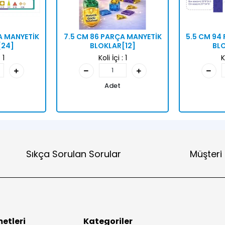
A MANYETİK
7.5 CM 86 PARÇA MANYETİK
5.5 CM 94
[24]
BLOKLAR[12]
BLO
:
1
Koli İçi :
1
K
Adet
Sıkça Sorulan Sorular
Müşteri
etleri
Kategoriler