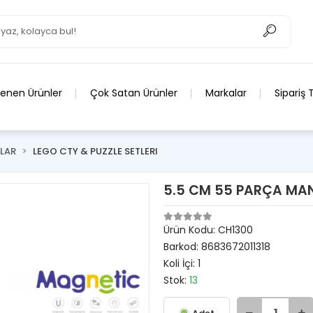
lenen Ürünler
Çok Satan Ürünler
Markalar
Sipariş 
LAR
LEGO CTY & PUZZLE SETLERI
5.5 CM 55 PARÇA MAN
Ürün Kodu:
CH1300
Barkod:
8683672011318
Koli İçi:
1
Stok:
13