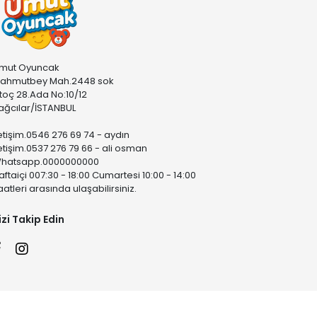
mut Oyuncak
ahmutbey Mah.2448 sok
stoç 28.Ada No:10/12
ağcılar/İSTANBUL
letişim.0546 276 69 74 - aydın
letişim.0537 276 79 66 - ali osman
hatsapp.0000000000
aftaiçi 007:30 - 18:00 Cumartesi 10:00 - 14:00
aatleri arasında ulaşabilirsiniz.
izi Takip Edin