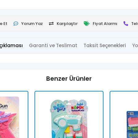
e Et
Yorum Yaz
Karşılaştır
Fiyat Alarmı
Tel
çıklaması
Garanti ve Teslimat
Taksit Seçenekleri
Yo
Benzer Ürünler