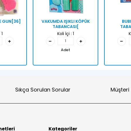
E GUN[36]
VAKUMDA IŞIKLI KÖPÜK
BUB
TABANCASI[
TABA
:
1
Koli İçi :
1
K
Adet
Sıkça Sorulan Sorular
Müşteri
etleri
Kategoriler