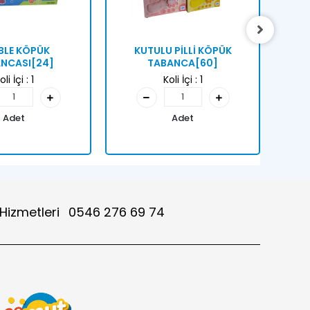
BLE KÖPÜK
KUTULU PİLLİ KÖPÜK
K
NCASI[24]
TABANCA[60]
oli İçi :
1
Koli İçi :
1
Adet
Adet
 Hizmetleri
0546 276 69 74