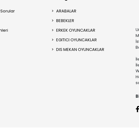
 Sorular
ARABALAR
BEBEKLER
U
mleri
ERKEK OYUNCAKLAR
M
EGITICI OYUNCAKLAR
İ
B
DIS MEKAN OYUNCAKLAR
İ
İ
W
H
s
B