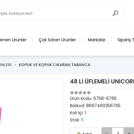
lenen Ürünler
Çok Satan Ürünler
Markalar
Sipariş 
UNLERI
KOPUK VE KOPUK CIKARAN TABANCA
48 Lİ ÜFLEMELİ UNICO
Ürün Kodu:
6758-6765
Barkod:
8697460356765
Koli İçi:
1
Stok:
11