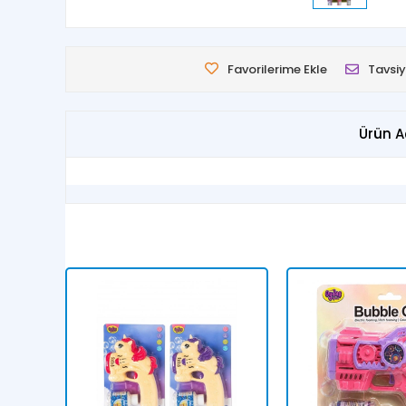
Favorilerime Ekle
Tavsiy
Ürün A