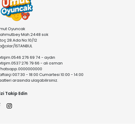
mut Oyuncak
ahmutbey Mah.2448 sok
stoç 28.Ada No:10/12
ağcılar/İSTANBUL
letişim.0546 276 69 74 - aydın
letişim.0537 276 79 66 - ali osman
hatsapp.0000000000
aftaiçi 007:30 - 18:00 Cumartesi 10:00 - 14:00
aatleri arasında ulaşabilirsiniz.
izi Takip Edin