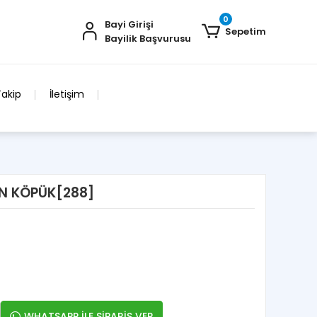
0
Bayi Girişi
Sepetim
Bayilik Başvurusu
Takip
İletişim
RN KÖPÜK[288]
WHATSAPP İLE SİPARİŞ VER