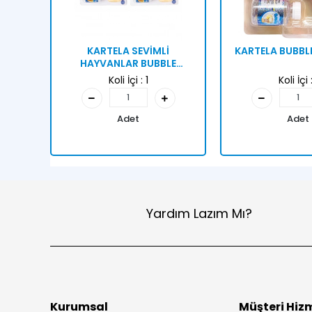
KARTELA SEVİMLİ
KARTELA BUBBL
HAYVANLAR BUBBLE
GUN[36]
Koli İçi :
1
Koli İçi 
Adet
Adet
Yardım Lazım Mı?
Kurumsal
Müşteri Hizm