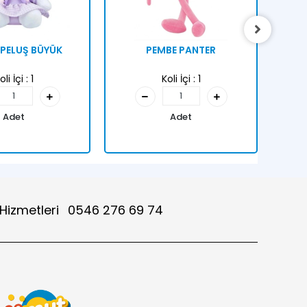
PELUŞ BÜYÜK
PEMBE PANTER
K
oli İçi :
1
Koli İçi :
1
Adet
Adet
 Hizmetleri
0546 276 69 74