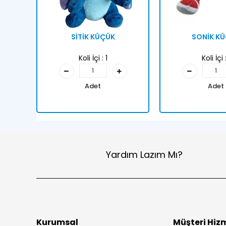
SİTİK KÜÇÜK
SONİK K
Koli İçi :
1
Koli İçi 
Adet
Adet
Yardım Lazım Mı?
Kurumsal
Müşteri Hizm