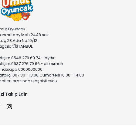
mut Oyuncak
ahmutbey Mah.2448 sok
stoç 28.Ada No:10/12
ağcılar/İSTANBUL
letişim.0546 276 69 74 - aydın
letişim.0537 276 79 66 - ali osman
hatsapp.0000000000
aftaiçi 007:30 - 18:00 Cumartesi 10:00 - 14:00
aatleri arasında ulaşabilirsiniz.
izi Takip Edin