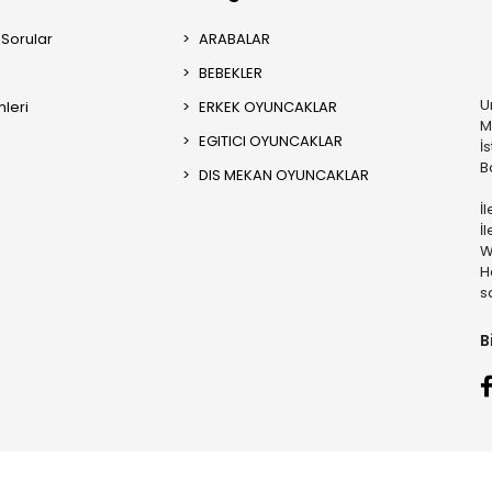
 Sorular
ARABALAR
BEBEKLER
U
mleri
ERKEK OYUNCAKLAR
M
EGITICI OYUNCAKLAR
İ
B
DIS MEKAN OYUNCAKLAR
İ
İ
W
H
s
B