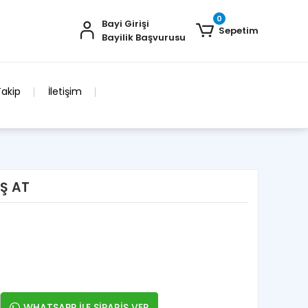
0
Bayi Girişi
Sepetim
Bayilik Başvurusu
Takip
İletişim
Ş AT
WHATSAPP İLE SİPARİŞ VER