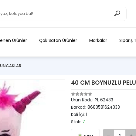
lenen Ürünler
Çok Satan Ürünler
Markalar
Sipariş 
YUNCAKLAR
40 CM BOYNUZLU PELU
Ürün Kodu:
PL 62433
Barkod:
8683581624333
Koli İçi:
1
Stok:
7