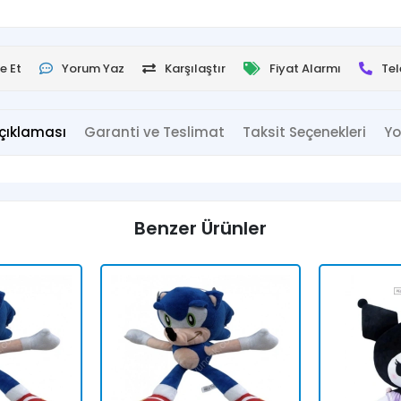
e Et
Yorum Yaz
Karşılaştır
Fiyat Alarmı
Tel
çıklaması
Garanti ve Teslimat
Taksit Seçenekleri
Yo
Benzer Ürünler