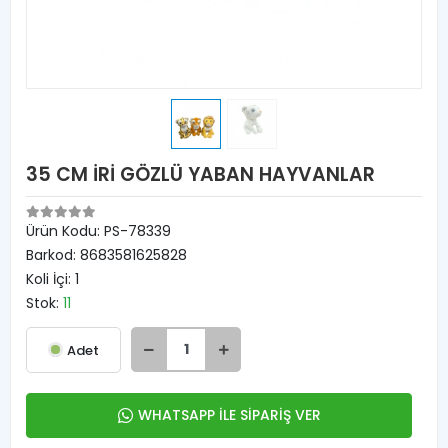
35 CM İRİ GÖZLÜ YABAN HAYVANLAR
Ürün Kodu:
PS-78339
Barkod:
8683581625828
Koli İçi:
1
Stok:
11
Adet
WHATSAPP İLE SİPARİŞ VER