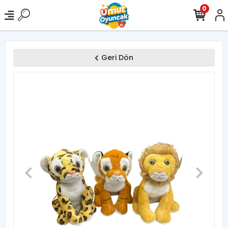
0
Geri Dön